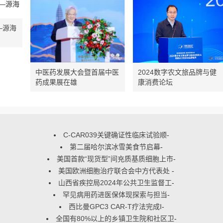
—源海
中医药发展大会暨首届中医
2024数字农文旅品牌与健
药成果展在雄
康消费论坛
C-CAR039关键确证性临床试验顺
-
第二届哈尔滨冰雪美食节启幕
-
美国首款“现货型”间充质基质细胞上市
-
美国欧洲细胞治疗联合会中方代表处
-
山西省疾控局2024年公共卫生监督工
-
罕见病用药进医保体现探索与担当
-
西比曼GPC3 CAR-T疗法完成I
-
全国有80%以上的乡镇卫生院和社区卫
-