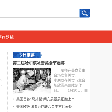
医疗器械
今日推荐
第二届哈尔滨冰雪美食节启幕
厨师在美食节主
会场准备美食。
小朋友在美食节主会
场欣赏果蔬雕刻作
品。 1月20日，由
疗
哈尔滨市政府和中国
美国首款“现货型”间充质基质细胞上市
饭店协会共...
[详细]
美国欧洲细胞治疗联合会中方代表处