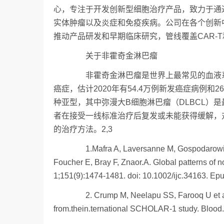
心，专注于开发创新型细胞治疗产品，致力于通
实体肿瘤以及炎症和免疫疾病。公司在各个创新
推动产品研发和早期临床研究，管线覆盖CAR-T和
关于非霍奇金淋巴瘤
非霍奇金淋巴瘤是世界上最常见的血液系统
癌症，估计2020年有54.4万例新发癌症病例
种亚型，其中弥漫大B细胞淋巴瘤（DLBCL）是最
者在接受一线标准治疗后复发或未能获得缓解，
的治疗方法。2,3
1.Mafra A, Laversanne M, Gospodarowicz M
Foucher E, Bray F, Znaor.A. Global patterns of
1;151(9):1474-1481. doi: 10.1002/ijc.34163. Ep
2. Crump M, Neelapu SS, Farooq U et al. O
from.thein.ternational SCHOLAR-1 study. Blood.