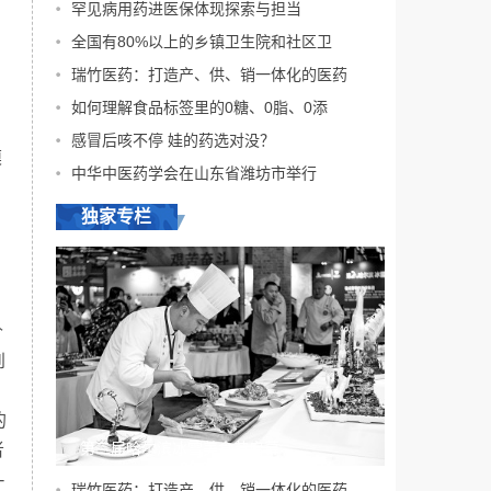
罕见病用药进医保体现探索与担当
全国有80%以上的乡镇卫生院和社区卫
瑞竹医药：打造产、供、销一体化的医药
如何理解食品标签里的0糖、0脂、0添
感冒后咳不停 娃的药选对没？
模
中华中医药学会在山东省潍坊市举行
独家专栏
价
到
的
第二届哈尔滨冰雪美食节启幕
者
-
瑞竹医药：打造产、供、销一体化的医药