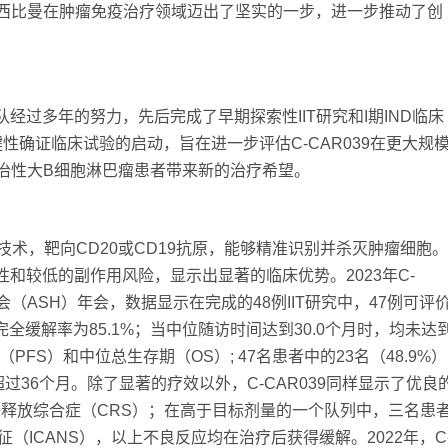
西比曼在肿瘤免疫治疗领域迈出了坚实的一步，进一步推动了创
经过多年的努力，先后完成了早期探索性IIT研究和I期IND临床
性确证临床试验的启动，旨在进一步评估C-CAR039在更大规
治性大B细胞淋巴瘤患者带来新的治疗希望。
程技术，靶向CD20或CD19抗原，能够精准识别并杀灭肿瘤细胞。
异性和较低的副作用风险，显示出显著的临床优势。2023年C-
会（ASH）年会，数据显示在完成的48例IIT研究中，47例可评
完全缓解率为85.1%；当中位随访时间达到30.0个月时，均未达
FS）和中位总生存期（OS）; 47名患者中的23名（48.9%）
过36个月。除了显著的疗效以外，C-CAR039同样显示了优良
因子释放综合症（CRS）；在高于目标剂量的一个队列中，三名患
（ICANS），以上不良反应均在治疗后获得缓解。2022年，C