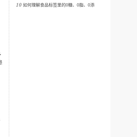
如何理解食品标签里的0糖、0脂、0添
多
患
s