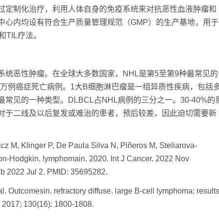
过定制化治疗，利用人体自身的免疫系统来对抗恶性血液肿瘤和
中心内均设有符合生产质量管理规范（GMP）的生产基地，用于
TIL疗法。
恶性肿瘤。在全球大多数国家，NHL是第5至第9种最常见的
和26万例癌症死亡病例。1大B细胞淋巴瘤是一组异质性疾病，包括
常见的一种类型。DLBCL占NHL病例的三分之一。30-40%的
对于二线及以后复发或难治的患者，预后较差，因此迫切需要新
, Klinger P, De Paula Silva N, Piñeros M, Steliarova-
 non-Hodgkin. lymphomain. 2020. Int J Cancer. 2022 Nov
ub 2022 Jul 2. PMID: 35695282.
utcomesin. refractory diffuse. large B-cell lymphoma: result
 2017; 130(16): 1800-1808.