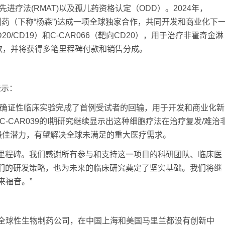
先进疗法(RMAT)以及孤儿药资格认定（ODD）。2024年，
n)旗下杨森制药（下称“杨森”)达成一项全球独家合作，共同开发和商业化下
D20/CD19）和C-CAR066（靶向CD20），用于治疗非霍奇金淋
首付款，并将获得多笔里程碑付款和销售分成。
表示：
键确证性临床实验完成了首例受试者的回输，用于开发和商业化新
，C-CAR039的I期研究继续显示出这种细胞疗法在治疗复发/难治
具有最佳潜力，有望解决全球未满足的重大医疗需求。
要里程碑。我们感谢所有参与和支持这一项目的科研团队、临床医
了我们的研发策略，也为未来的临床研究奠定了坚实基础。我们将继
来福音。”
球性生物制药公司，在中国上海和美国马里兰都设有创新中