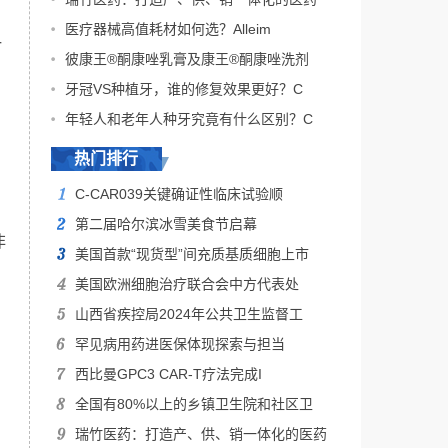
医疗器械高值耗材如何选？Alleim
一
彼康王®酮康唑乳膏及康王®酮康唑洗剂
牙冠VS种植牙，谁的修复效果更好？C
年轻人和老年人种牙究竟有什么区别？C
热门排行
C-CAR039关键确证性临床试验顺
第二届哈尔滨冰雪美食节启幕
非
美国首款“现货型”间充质基质细胞上市
美国欧洲细胞治疗联合会中方代表处
山西省疾控局2024年公共卫生监督工
罕见病用药进医保体现探索与担当
西比曼GPC3 CAR-T疗法完成I
全国有80%以上的乡镇卫生院和社区卫
瑞竹医药：打造产、供、销一体化的医药