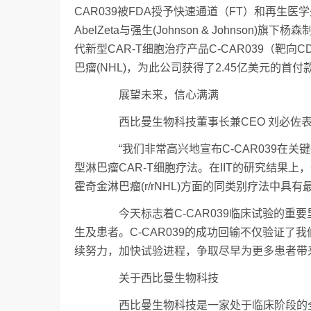
CAR039被FDA授予快速通道（FT）和再生医学
AbelZeta与强生(Johnson & Johnso
代新型CAR-T细胞治疗产品C-CAR039（靶向C
巴瘤(NHL)，为此公司获得了2.45亿美元的
展望未来，信心满满
西比曼生物科技董事长兼CEO 刘必佐
“我们非常高兴地宣布C-CAR039在关
型淋巴瘤CAR-T细胞疗法。在IIT的研究结果上
霍奇金淋巴瘤(r/rNHL)方面的同类别疗法中
今天标志着C-CAR039临床试验的重
生及患者。C-CAR039的成功回输不仅验证
续努力，加快试验进程，争取尽早为更多患者带
关于西比曼生物科技
西比曼生物科技是一家处于临床阶段的全