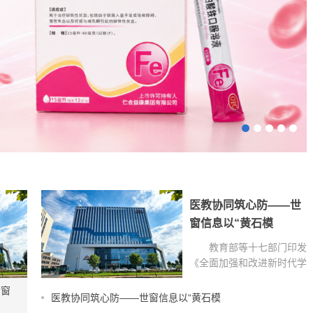
康论
医教协同筑心防——世
走
窗信息以“黄石模
教育部等十七部门印发
待
《全面加强和改进新时代学
生心理健康工作专项行动计
世窗
划（2023—2025 年）》，
油舌
医教协同筑心防——世窗信息以“黄石模
明确要求构建校、家、社、