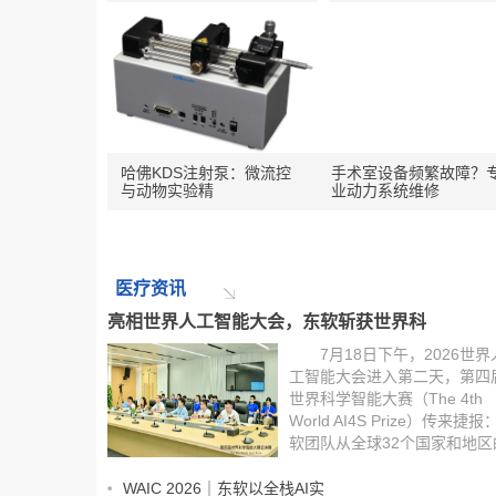
哈佛KDS注射泵：微流控
手术室设备频繁故障？
与动物实验精
业动力系统维修
医疗资讯
亮相世界人工智能大会，东软斩获世界科
7月18日下午，2026世界
工智能大会进入第二天，第四
世界科学智能大赛（The 4th
World AI4S Prize）传来捷报
软团队从全球32个国家和地区
17977名选手、6342支参赛队
中脱颖而出，得分在决赛中斩
WAIC 2026｜东软以全栈AI实