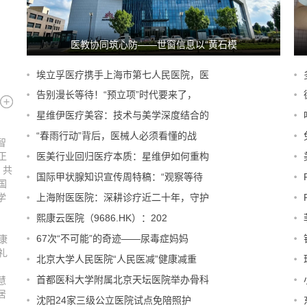
 在
医教协同筑心防——世窗信息以“黄石模
埃立孚医疗携手上海市第七人民医院，医
告别漫长等待！“预立项”时代要来了，
星维伊医疗美容：技术与美学深度结合的
“春雨行动”背后，医械人必须看懂的战
智
正
医美行业回归医疗本质：星维伊如何重构
 共
国际甲状腺知识宣传周特稿：“观察等待
国
学
上海附医医院：深耕诊疗近二十年，守护
人
熙康云医院（9686.HK）：202
能世
67次“不可能”的奇迹——尿毒症妈妈
康
与本
礼
北京大学人民医院“人民医减”健康减重
首都医科大学附属北京天坛医院举办骨科
慧
居
沈阳24家三级公立医院试点免陪照护