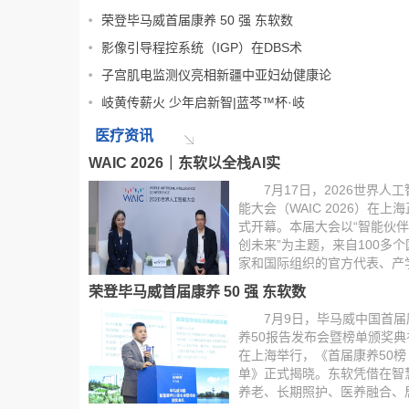
全球第二名（2/6342）。
荣登毕马威首届康养 50 强 东软数
全球顶尖高校、科研机构与...
影像引导程控系统（IGP）在DBS术
[详细]
子宫肌电监测仪亮相新疆中亚妇幼健康论
岐黄传薪火 少年启新智|蓝芩™杯·岐
医疗资讯
WAIC 2026｜东软以全栈AI实
7月17日，2026世界人工
能大会（WAIC 2026）在上海
式开幕。本届大会以“智能伙伴
创未来”为主题，来自100多个
家和国际组织的官方代表、产
研界嘉宾齐聚一堂，共同探讨
荣登毕马威首届康养 50 强 东软数
工智能的向善普惠发展之路。
东软在2024年即提出“智
7月9日，毕马威中国首届
界的可靠伙伴”的品牌定位，
养50报告发布会暨榜单颁奖典
届大会：“智能...
[详细]
在上海举行，《首届康养50榜
单》正式揭晓。东软凭借在智
养老、长期照护、医养融合、