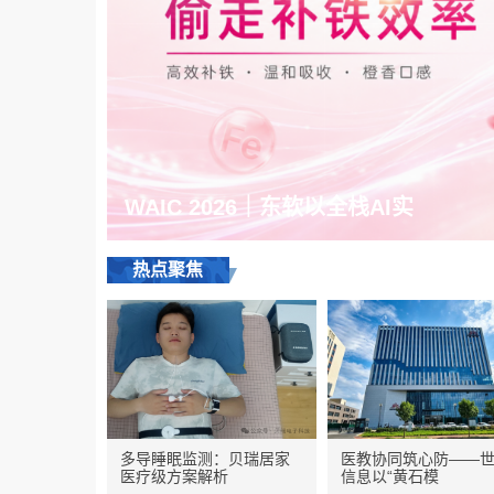
WAIC 2026｜东软以全栈AI实
热点聚焦
子宫肌电监测仪亮相新疆中亚妇幼健
90%中断补铁的背后：别让副作用偷
国际甲状腺知识宣传周特稿：“观察等
多导睡眠监测：贝瑞居家
医教协同筑心防——
中美双批心绞痛新药威立芯（硝酸甘
医疗级方案解析
信息以“黄石模