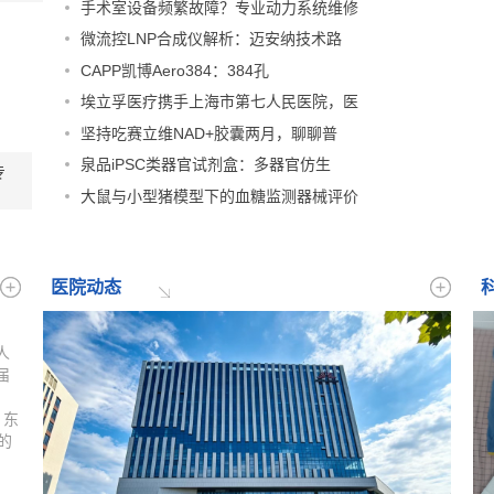
手术室设备频繁故障？专业动力系统维修
医协同联动的心理服务格
微流控LNP合成仪解析：迈安纳技术路
局，健全“健康教育、监测
预警、咨询服务、干预处
CAPP凯博Aero384：384孔
置”四位一体服务体系。当
埃立孚医疗携手上海市第七人民医院，医
前青少年心理风险持续走
坚持吃赛立维NAD+胶囊两月，聊聊普
高，跨部门、数字化融合的
心理服务已经成为刚需。在
泉品iPSC类器官试剂盒：多器官仿生
专
此背景下...
[详细]
大鼠与小型猪模型下的血糖监测器械评价
医院动态
人
届
：东
的
伍
获