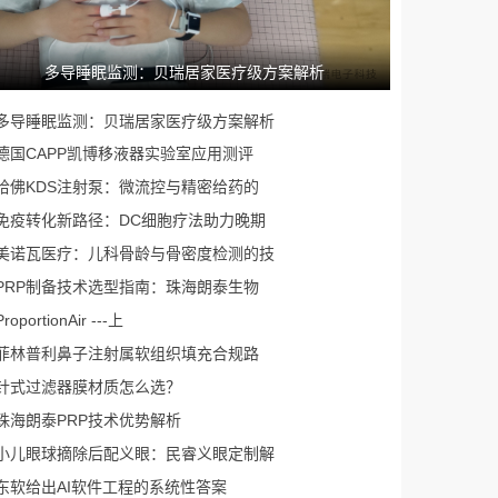
多导睡眠监测：贝瑞居家医疗级方案解析
多导睡眠监测：贝瑞居家医疗级方案解析
德国CAPP凯博移液器实验室应用测评
哈佛KDS注射泵：微流控与精密给药的
免疫转化新路径：DC细胞疗法助力晚期
美诺瓦医疗：儿科骨龄与骨密度检测的技
PRP制备技术选型指南：珠海朗泰生物
ProportionAir ---上
​菲林普利鼻子注射属软组织填充合规路
针式过滤器膜材质怎么选？
珠海朗泰PRP技术优势解析
小儿眼球摘除后配义眼：民睿义眼定制解
东软给出AI软件工程的系统性答案